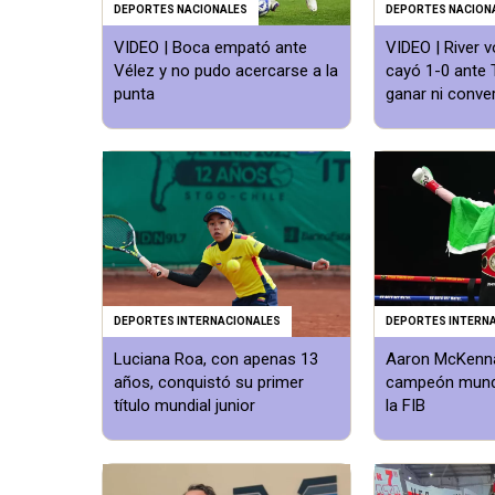
DEPORTES NACIONALES
DEPORTES NACION
VIDEO | Boca empató ante
VIDEO | River v
Vélez y no pudo acercarse a la
cayó 1-0 ante T
punta
ganar ni conver
DEPORTES INTERNACIONALES
DEPORTES INTERN
Luciana Roa, con apenas 13
Aaron McKenn
años, conquistó su primer
campeón mundi
título mundial junior
la FIB