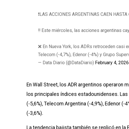
❗️LAS ACCIONES ARGENTINAS CAEN HASTA
‼️ Este miércoles, las acciones argentinas ca
❌ En Nueva York, los ADRs retroceden casi e
Telecom (-4,7%), Edenor (-4%) y Grupo Superv
— Data Diario (@DataDiario)
February 4, 2026
En Wall Street, los ADR argentinos operaron m
los principales índices estadounidenses. La
(-5,6%), Telecom Argentina (-4,9%), Edenor (-
(-3,6%).
La tendencia bajista también se replicó en la