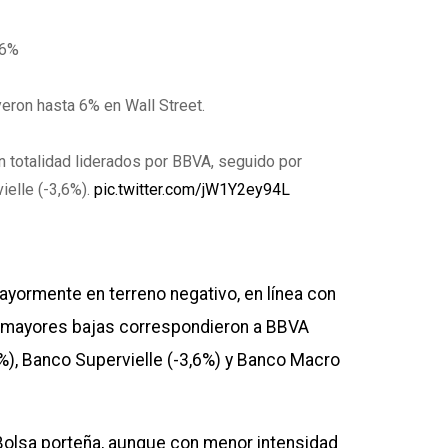
 6%
yeron hasta 6% en Wall Street.
n totalidad liderados por BBVA, seguido por
ielle (-3,6%).
pic.twitter.com/jW1Y2ey94L
ayormente en terreno negativo, en línea con
s mayores bajas correspondieron a BBVA
4%), Banco Supervielle (-3,6%) y Banco Macro
 Bolsa porteña, aunque con menor intensidad