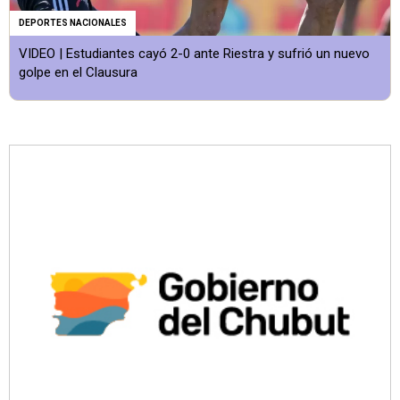
DEPORTES NACIONALES
VIDEO | Estudiantes cayó 2-0 ante Riestra y sufrió un nuevo
golpe en el Clausura