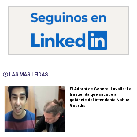
LAS MÁS LEÍDAS
El Adorni de General Lavalle: La
trastienda que sacude al
gabinete del intendente Nahuel
Guardia