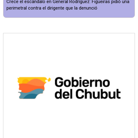
Crece el escándalo en General Rodríguez: Figueiras pidió una
perimetral contra el dirigente que la denunció